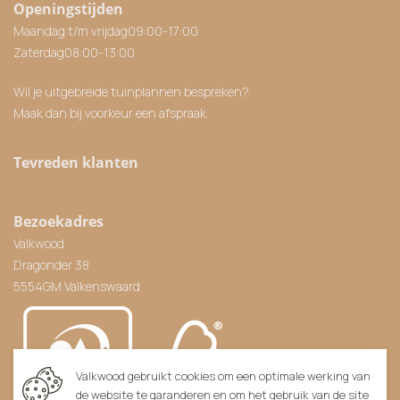
Openingstijden
Maandag t/m vrijdag
09:00
-
17:00
Zaterdag
08:00
-
13:00
Wil je uitgebreide tuinplannen bespreken?
Maak dan bij voorkeur een afspraak.
Tevreden klanten
Bezoekadres
Valkwood
Dragonder 38
5554GM Valkenswaard
Valkwood gebruikt cookies om een optimale werking van
de website te garanderen en om het gebruik van de site