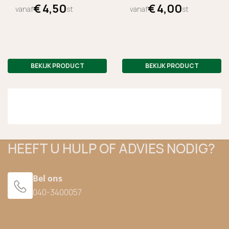
€
4,
50
€
4,
00
vanaf
st
vanaf
st
BEKIJK PRODUCT
BEKIJK PRODUCT
HEEFT U HULP OF ADVIES NODIG?
Bel ons
040-3400057