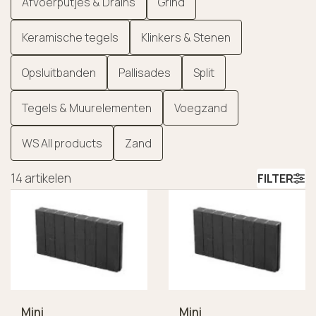
Afvoerputjes & Drains
Grind
Keramische tegels
Klinkers & Stenen
Opsluitbanden
Pallisades
Split
Tegels & Muurelementen
Voegzand
WS All products
Zand
14
artikelen
FILTER
Mini
Mini