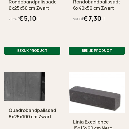
Rondobandpalissade
Rondobandpalissade
6x25x50 cm Zwart
6x40x50 cm Zwart
€
5,
10
€
7,
30
vanaf
st
vanaf
st
BEKIJK PRODUCT
BEKIJK PRODUCT
Quadrobandpalissade
8x25x100 cm Zwart
Linia Excellence
15x15x60 cm Nero