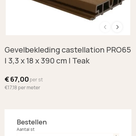
Gevelbekleding castellation PRO65
| 3,3 x 18 x 390 cm | Teak
€
67,00
per st
€17,18
per meter
Bestellen
Aantal st