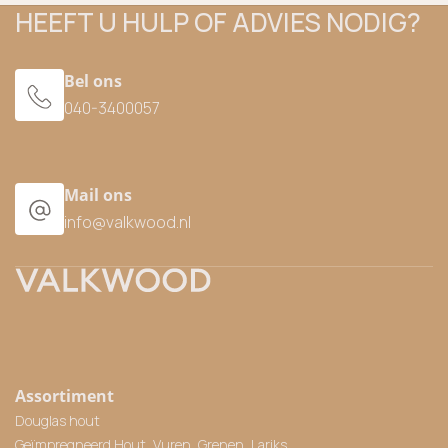
HEEFT U HULP OF ADVIES NODIG?
Bel ons
040-3400057
Mail ons
info@valkwood.nl
Assortiment
Douglas hout
Geïmpregneerd Hout, Vuren, Grenen, Lariks