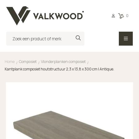
0
Home
Composiet
Vlonderplanken composiet
/
/
/
Kantplank composiet houtstructuur 2,3 x 13,8 x 300 cm | Antique.