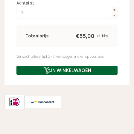
Aantal st
€
55,
00
Totaalprijs
incl. btw.
Verwachte levertijd: 2 - 7 werkdagen indien op voorraad
IN WINKELWAGEN