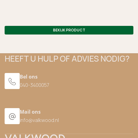
BEKIJK PRODUCT
HEEFT U HULP OF ADVIES NODIG?
Bel ons
040-3400057
Mail ons
info@valkwood.nl