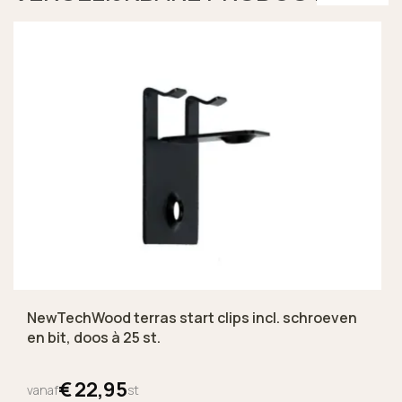
NewTechWood terras start clips incl. schroeven
en bit, doos à 25 st.
€
22,
95
vanaf
st