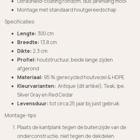
UltraShield-coating rondom, dus jarenlang mooi
Montage met standaard houtgereedschap
Specificaties
Lengte:
300 cm
Breedte:
13,8 cm
Dikte:
2,3 cm
Profiel:
houtstructuur, beide lange zijden
afgerond
Materiaal:
95 % gerecycled houtvezel & HDPE
Kleurvarianten:
Antique (dit artikel), Teak, Ipe,
Silver Gray en Red Cedar
Levensduur:
tot circa 25 jaar bij juist gebruik
Montage-tips
Plaats de kantplank tegen de buitenzijde van de
onder­constructie, niet tegen de dekdelen.