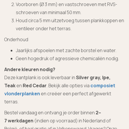
Voorboren (Ø 3 mm) en vastschroeven met RVS-
schroeven van minimaal 50 mm.
Houd circa 5 mm uitzetvoeg tussen plankkoppen en
ventileer onder het terras.
Onderhoud
Jaarlijks afspoelen met zachte borstel en water.
Geen hogedruk of agressieve chemicaliën nodig.
Andere kleuren nodig?
Deze kantplank is ook leverbaar in
Silver gray,
Ipe,
Teak
en
Red Cedar
. Bekijk alle opties via
composiet
vlonderplanken
en creëer een perfect afgewerkt
terras.
Bestel vandaag en ontvang je order binnen
2–
7 werkdagen
(indien op voorraad) in Nederland of
België, of haal gratis af in Valkenswaard. Vragen? Onze