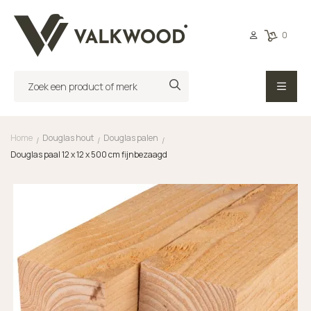
0
Home
Douglas hout
Douglas palen
/
/
/
Douglas paal 12 x 12 x 500 cm fijnbezaagd