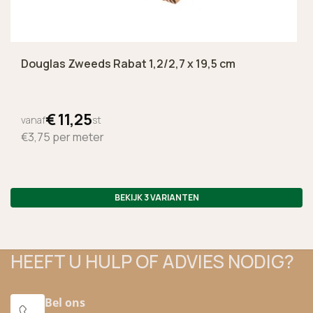
Douglas Zweeds Rabat 1,2/2,7 x 19,5 cm
€
11,
25
vanaf
st
€3,75
per meter
BEKIJK 3 VARIANTEN
HEEFT U HULP OF ADVIES NODIG?
Bel ons