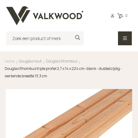
0
Home
Douglas hout
Douglas Rhombus
/
/
/
Douglas Rhombus triple profiel 2,7 x 14 x 224 cm- blank - dubbelzijdig -
werkende breedte 13,3 cm