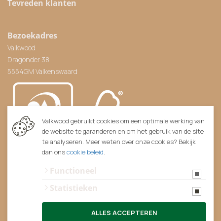
Tevreden klanten
Bezoekadres
Valkwood
Dragonder 38
5554GM Valkenswaard
Valkwood gebruikt cookies om een optimale werking van
de website te garanderen en om het gebruik van de site
te analyseren. Meer weten over onze cookies? Bekijk
dan ons
cookie beleid
.
Functioneel
Statistieken
ALLES ACCEPTEREN
© 2026 Valkwood