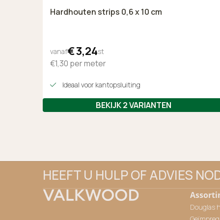
Hardhouten strips 0,6 x 10 cm
€
3,
24
vanaf
st
€1,30
per meter
Ideaal voor kantopsluiting
BEKIJK 2 VARIANTEN
HEEFT U HULP OF ADVIES NO
Assort
Douglas 
Geïmpreg