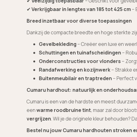
✔
Veelzijdig toepasbaar
– Geschikt voor gevelb
✔
Verkrijgbaar in lengtes van 185 tot 425 cm
– 
Breed inzetbaar voor diverse toepassingen
Dankzij de compacte breedte en hoge sterkte zij
Gevelbekleding
– Creëer een luxe en wee
Schuttingen en tuinafscheidingen
– Robu
Onderconstructies voor vlonders
– Zorg
Randafwerking en kozijnwerk
– Strakke e
Buitenmeubilair en traptreden
– Perfect 
Cumaru hardhout: natuurlijk en onderhouds
Cumaru is een van de hardste en meest duurzame 
een
warme roodbruine tint
, maar zal door bloot
vergrijzen
. Wil je de originele kleur behouden?
Bestel nu jouw Cumaru hardhouten stroken e