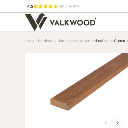
4.5
Bekijk reviews
Home
Hardhout
Hardhouten planken
Hardhouten Cumaru st
/
/
/