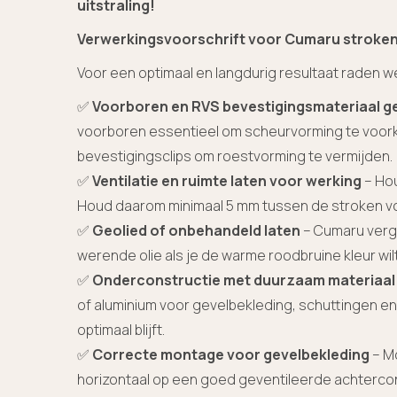
uitstraling!
Verwerkingsvoorschrift voor Cumaru stroke
Voor een optimaal en langdurig resultaat raden 
✅
Voorboren en RVS bevestigingsmateriaal g
voorboren essentieel om scheurvorming te voork
bevestigingsclips om roestvorming te vermijden.
✅
Ventilatie en ruimte laten voor werking
– Hou
Houd daarom minimaal 5 mm tussen de stroken voo
✅
Geolied of onbehandeld laten
– Cumaru vergr
werende olie als je de warme roodbruine kleur wi
✅
Onderconstructie met duurzaam materiaal
of aluminium voor gevelbekleding, schuttingen e
optimaal blijft.
✅
Correcte montage voor gevelbekleding
– Mo
horizontaal op een goed geventileerde achterco