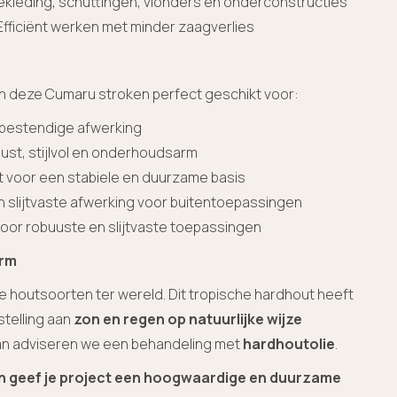
ekleding, schuttingen, vlonders en onderconstructies
Efficiënt werken met minder zaagverlies
n deze Cumaru stroken perfect geschikt voor:
rbestendige afwerking
ust, stijlvol en onderhoudsarm
t voor een stabiele en duurzame basis
n slijtvaste afwerking voor buitentoepassingen
voor robuuste en slijtvaste toepassingen
arm
houtsoorten ter wereld. Dit tropische hardhout heeft
stelling aan
zon en regen op natuurlijke wijze
 Dan adviseren we een behandeling met
hardhoutolie
.
n geef je project een hoogwaardige en duurzame