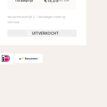
€
15,
05
Totaalprijs
incl. btw.
Verwachte levertijd: 2 - 7 werkdagen indien op
voorraad
UITVERKOCHT