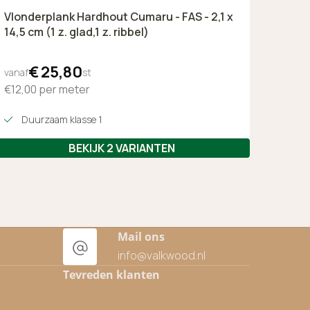
Vlonderplank Hardhout Cumaru - FAS - 2,1 x
14,5 cm (1 z. glad,1 z. ribbel)
€
25,
80
vanaf
st
€12,00
per meter
Duurzaam klasse 1
BEKIJK 2 VARIANTEN
Mail ons
info@valkwood.nl
Tevreden klanten