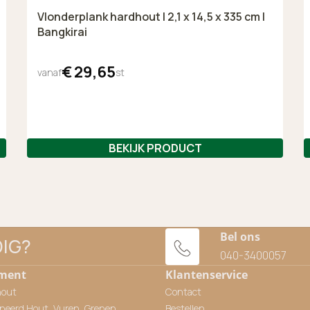
Vlonderplank hardhout | 2,1 x 14,5 x 335 cm |
Bangkirai
€
29,
65
vanaf
st
BEKIJK PRODUCT
Bel ons
DIG?
040-3400057
iment
Klantenservice
hout
Contact
neerd Hout, Vuren, Grenen,
Bestellen