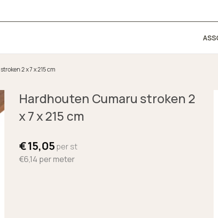
ASS
roken 2 x 7 x 215 cm
Hardhouten Cumaru stroken 2
x 7 x 215 cm
€
15,05
per st
€6,14
per meter