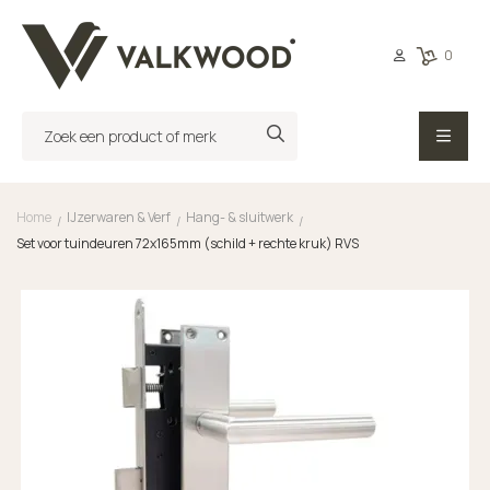
0
Home
IJzerwaren & Verf
Hang- & sluitwerk
/
/
/
Set voor tuindeuren 72x165mm (schild + rechte kruk) RVS