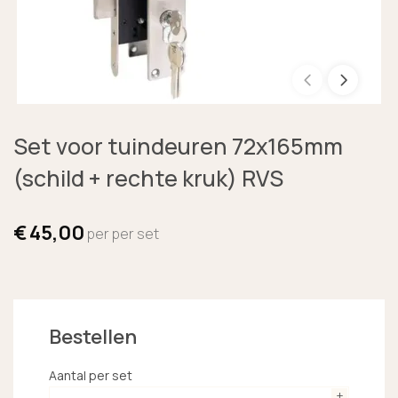
Set voor tuindeuren 72x165mm
(schild + rechte kruk) RVS
€
45,00
per per set
Bestellen
Aantal per set