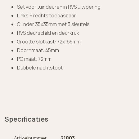
Set voor tuindeuren in RVS uitvoering
Links + rechts toepasbaar
Cilinder 35x35mm met 3 sleutels
RVS deurschild en deurkruk
Grootte slotkast: 72x165mm
Doornmaat: 45mm
PC maat: 72mm
Dubbele nachtstoot
Specificaties
Artikelnummer
21803