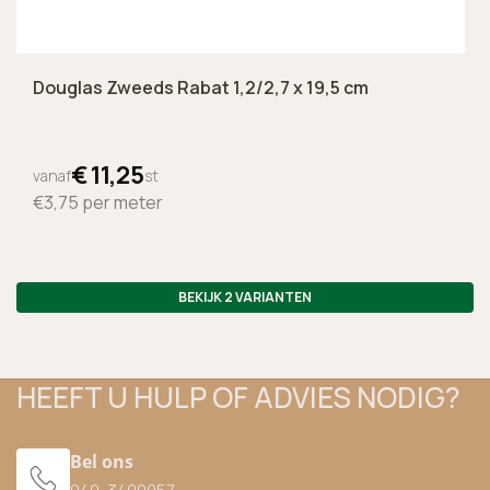
Douglas Zweeds Rabat 1,2/2,7 x 19,5 cm
€
11,
25
vanaf
st
€3,75
per meter
BEKIJK 2 VARIANTEN
HEEFT U HULP OF ADVIES NODIG?
Bel ons