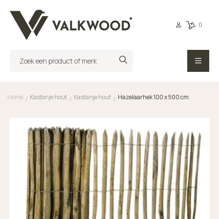
0
Home
Kastanje hout
Kastanje hout
Hazelaarhek 100 x 500 cm
/
/
/