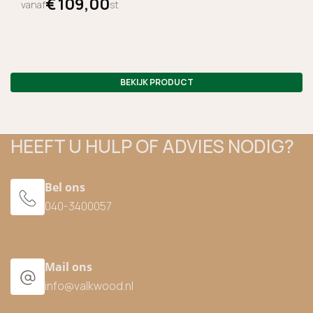
€
109,
00
vanaf
st
BEKIJK PRODUCT
HEEFT U HULP OF ADVIES NODIG?
Bel ons
040-3400057
Mail ons
info@valkwood.nl